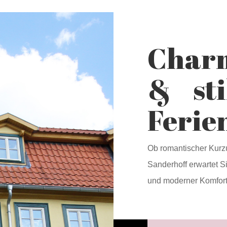
Charm
& sti
Feri
Ob romantischer Kurzur
Sanderhoff erwartet S
und moderner Komfort 