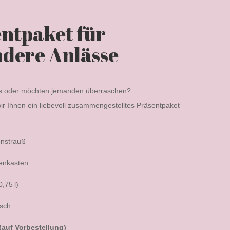
ntpaket für
dere Anlässe
as oder möchten jemanden überraschen?
wir Ihnen ein liebevoll zusammengestelltes Präsentpaket
enstrauß
nenkasten
,75 l)
isch
 (auf Vorbestellung)