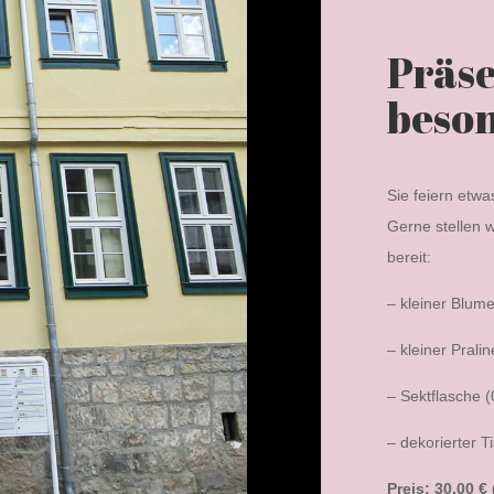
Präse
beson
Sie feiern etw
Gerne stellen 
bereit:
– kleiner Blum
– kleiner Prali
– Sektflasche (0
– dekorierter T
Preis: 30,00 €