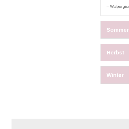
– Walpurgisn
Sommer
Herbst
Winter