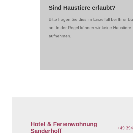
Sind Haustiere erlaubt?
Bitte fragen Sie dies im Einzelfall bei Ihrer 
an. In der Regel können wir keine Haustiere
aufnehmen.
Hotel & Ferienwohnung
+49 394
Sanderhoff